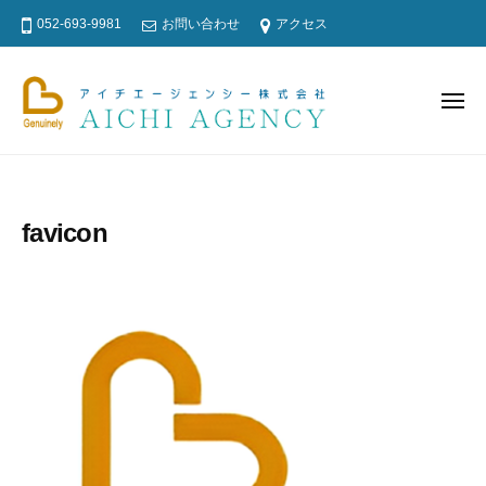
ア
コ
052-693-9981
お問い合わせ
アクセス
イ
ン
チ
テ
エ
ン
ー
メ
ニ
ジ
ツ
ュ
ー
ア
探
ェ
へ
イ
偵
ン
ス
・
シ
チ
キ
favicon
ー
興
エ
ッ
株
信
ー
プ
式
所
ジ
会
・
ェ
社
浮
ン
気
シ
調
ー
査
、
株
ト