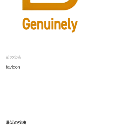
式
ラ
会
ブ
社
ル
解
決
は
名
古
前の投稿
投
屋
favicon
稿
の
ア
ナ
イ
チ
ビ
エ
ゲ
ー
ジ
ー
最近の投稿
ェ
ン