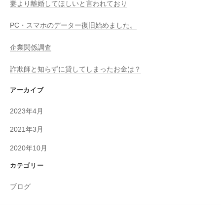
シ
妻より離婚してほしいと言われており
シ
ョ
ー
PC・スマホのデーター復旧始めました。
株
ン
式
企業関係調査
会
詐欺師と知らずに貸してしまったお金は？
社
に
アーカイブ
お
任
2023年4月
せ
2021年3月
下
さ
2020年10月
い
カテゴリー
ブログ