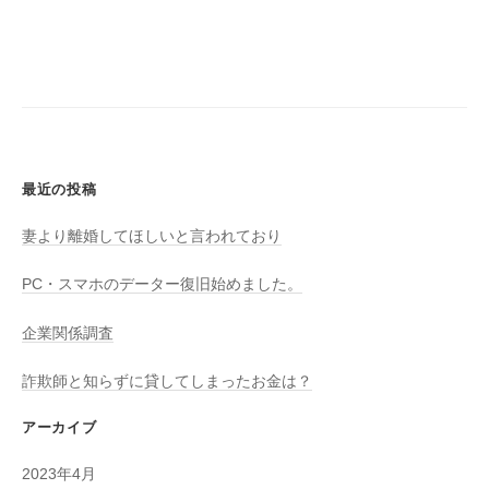
式
稿
ラ
会
ナ
ブ
社
ル
ビ
解
決
ゲ
は
ー
名
最近の投稿
古
シ
妻より離婚してほしいと言われており
屋
の
ョ
PC・スマホのデーター復旧始めました。
ア
ン
イ
企業関係調査
チ
エ
詐欺師と知らずに貸してしまったお金は？
ー
アーカイブ
ジ
ェ
2023年4月
ン