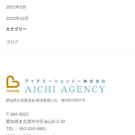
シ
2021年3月
ー
2020年10月
株
式
カテゴリー
会
ブログ
社
に
お
任
せ
下
さ
い
愛知県公安委員会 探偵業届け出 第54070097号
〒460-0022
愛知県名古屋市中区金山5-2-30
TEL： 052-693-9981