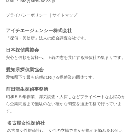
MAIL：info@aichi-ac.co.jp
プライバシーポリシー
｜
サイトマップ
アイチエージェンシー株式会社
「探偵・興信所」法人の総合調査会社です。
日本探偵業協会
安心と信頼を皆様へ。正義の志を共にする探偵社の集まりです。
愛知県探偵業協会
愛知県下で最も信頼のおける探偵業の団体です。
前田龍生探偵事務所
昭和５５年創業、浮気調査・人探しなどプライベートなお悩みか
ら企業問題まで無駄のない確かな調査を適正価格で行っていま
す。
名古屋女性探偵社
名古屋女性探偵社は、女性の立場で貴女が抱える悩みをお伺い