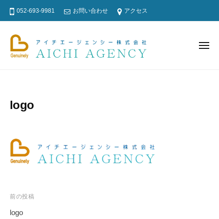
ア
コ
052-693-9981
お問い合わせ
アクセス
イ
ン
チ
テ
エ
ン
ー
メ
ニ
ジ
ツ
ュ
ー
ア
探
ェ
へ
イ
偵
ン
ス
・
シ
チ
キ
logo
ー
興
エ
ッ
株
信
ー
プ
式
所
ジ
会
・
ェ
社
浮
ン
気
シ
調
ー
査
前の投稿
投
、
株
logo
ト